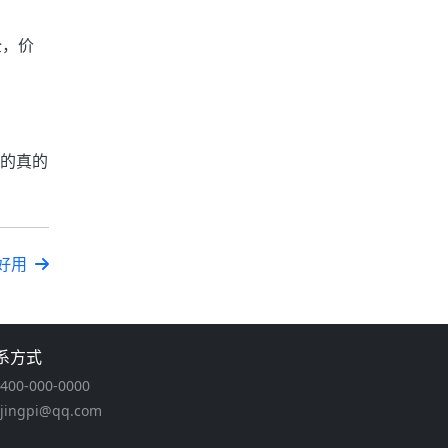
全，价
业的真的
好用
系方式
400-000-0000
jingpi@qq.com