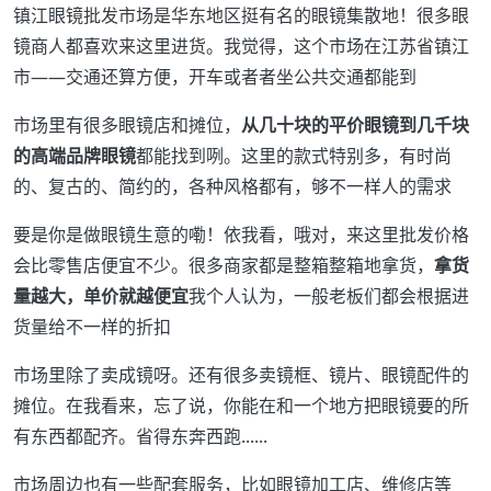
镇江眼镜批发市场是华东地区挺有名的眼镜集散地！很多眼
镜商人都喜欢来这里进货。我觉得，这个市场在江苏省镇江
市——交通还算方便，开车或者者坐公共交通都能到
市场里有很多眼镜店和摊位，
从几十块的平价眼镜到几千块
的高端品牌眼镜
都能找到咧。这里的款式特别多，有时尚
的、复古的、简约的，各种风格都有，够不一样人的需求
要是你是做眼镜生意的嘞！依我看，哦对，来这里批发价格
会比零售店便宜不少。很多商家都是整箱整箱地拿货，
拿货
量越大，单价就越便宜
我个人认为，一般老板们都会根据进
货量给不一样的折扣
市场里除了卖成镜呀。还有很多卖镜框、镜片、眼镜配件的
摊位。在我看来，忘了说，你能在和一个地方把眼镜要的所
有东西都配齐。省得东奔西跑......
市场周边也有一些配套服务，比如眼镜加工店、维修店等