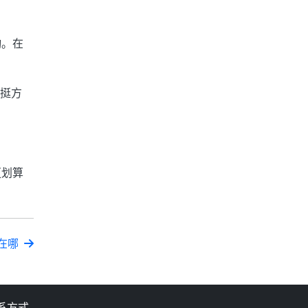
哟。在
通挺方
更划算
在哪
系方式