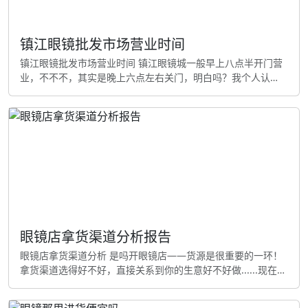
镇江眼镜批发市场营业时间
镇江眼镜批发市场营业时间 镇江眼镜城一般早上八点半开门营
业，不不不，其实是晚上六点左右关门，明白吗？我个人认
为，一句话，周末和节假日时间太差不多，不会特别调整......
在我看来，忘了说，丹阳眼镜城作为全国知名的眼镜批发市
场。的确，营业时间从早上八点开始，到晚上六点半结束。这
里商户多，能逛一整天！ 在我看来，哦对，镇江市区的一些眼
镜店营业时间可能会有点长一点。有的会开到晚上七点很至更
晚，想起来了
眼镜店拿货渠道分析报告
眼镜店拿货渠道分析 是吗开眼镜店——货源是很重要的一环！
拿货渠道选得好不好，直接关系到你的生意好不好做......现在市
面上眼镜店拿货的渠道挺多的，各有各的特点和优缺点？。今
天我就用大白话给大家分析分析。帮你找到最合适自己眼镜店