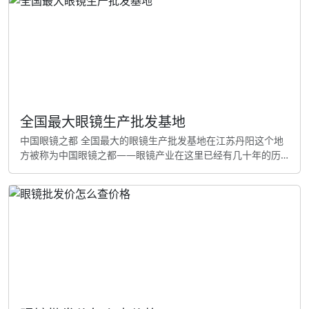
系眼镜生产厂家是最省钱的办法！讲真，不对，省去了中间商
赚有点糟糕价。那个，依我看，你能靠阿里巴巴、慧聪网这些
平台找到厂家联系办法！或者者参加眼镜展会知道厂家代
表？。我觉
全国最大眼镜生产批发基地
中国眼镜之都 全国最大的眼镜生产批发基地在江苏丹阳这个地
方被称为中国眼镜之都——眼镜产业在这里已经有几十年的历
史了咧 规模有多大 丹阳有几千家其实，老实说，眼镜相关企
业，从镜片制造到镜架加工...。其实，再到眼镜零售，整个产业
链很完整。每天有上百万副我认为，啊不，是眼镜从这里发往
全国各地，很至出口到世界各地。这样吧， 为什么选在丹阳 丹
阳成为眼镜基地不是偶然的唉。咋弄，这里有便宜的土地，够
的劳动力