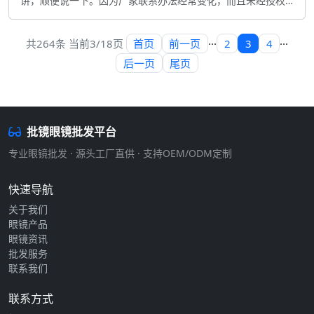
讲，顺便说一下。因为厂家联系办法经常变化，而且未经授权
分享他人联系办法可能不合适 你可以靠以下办法找到眼镜批发
厂家直销电话： 1.搜索引擎我觉得，：在百度或者谷歌搜索"眼
首页
前一页
2
3
4
共264条 当前3/18页
···
···
镜批发厂家直销"。我个人认为，这么说吧，的确，通常会显示
厂家官网和联系办法 2.专业批发市场：去当地眼镜批发市场
后一页
尾页
嘞。我觉得，想起来了，一点不假，直接和厂家代表交流拿到
批镜眼镜批发平台
专业眼镜批发 · 源头工厂直供 · 支持OEM/ODM定制
快速导航
关于我们
眼镜产品
眼镜资讯
批发服务
联系我们
联系方式