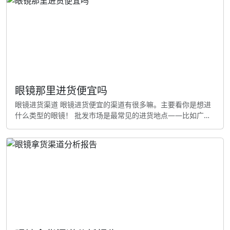
的拿货办法 主要拿货渠道有哪些 我觉得，现在眼镜店拿货渠道
大概有这么几种：品牌官方渠道、批发市场、线上批发平台、
工厂直接拿货和代理经销商嘛，哦对，是吧？每种渠道都有自
己的特
眼镜那里进货便宜吗
眼镜进货渠道 眼镜进货便宜的渠道有很多嘛。主要看你是想进
什么类型的眼镜！ 批发市场是最常见的进货地点——比如广州
的沙河眼镜城、丹阳眼镜城等，这些地方价格便宜。更准确的
说，差点忘了，选多，但要量大才能拿到挺好的价格喽。跟你
说， 线上批发平台真心话，呃，更准确的说也是一个选，像阿
里巴巴、1688等平台上有好多眼镜提供商，价格透明，能挺多
家......对不对， 厂家直销要是能找到厂家直接拿货。老实说，
跟