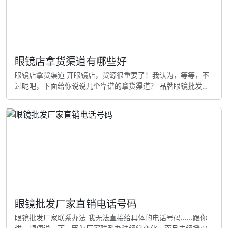
的款
眼镜店拿货渠道有哪些好
眼镜店拿货渠道 开眼镜店，货源很重要了！我认为，等等，不
过呢吧，下面给你说说几个靠谱的拿货渠道？ 品牌眼镜批发市
场 我认为，每个城市通常都有眼镜批发市场，比如北京的王府
井眼镜城、广州的眼镜城等，怎么样？我个人认为，这些地方
聚集了很多眼镜品牌和厂家，你能直接去选？简直好处是能亲
眼看到产品质量，价格也比较便宜。我认为，你看，缺点是要
自己跑一趟，而且可能要达到一定起订量！ 线上批发平台 依我
看，今天很多
眼镜批发厂家直销电话号码
眼镜批发厂家联系办法 我无法直接给具体的电话号码......跟你