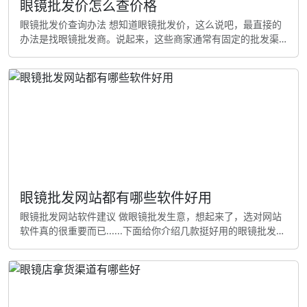
眼镜批发价怎么查价格
眼镜批发价查询办法 想知道眼镜批发价，这么说吧，最直接的
办法是找眼镜批发商。说起来，这些商家通常有固定的批发渠
道，你可以直接联系他们询问价格 网上批发平台也是一个不错
的选咯......不开玩笑，不不不，其实是对对对，阿里巴巴、慧聪
网等大型B2B平台上有很多眼镜批发商家，你可以直接在线询
价。记得多挺几家，价格会有区别 要是你有熟人做眼镜生意，
呃，更准确的说可以请他们帮忙介绍批发渠道！说实话，话
说，熟
眼镜批发网站都有哪些软件好用
眼镜批发网站软件建议 做眼镜批发生意，想起来了，选对网站
软件真的很重要而已......下面给你介绍几款挺好用的眼镜批发网
站软件 眼镜行业专业软件 眼镜通我认为，：这个软件专门对眼
镜行业，产品种类多，价格也公道咧，怎么样？真心话，里面
有各种款式的眼镜框、镜片，还有太阳镜、老花镜等咧？操作
太简单了，新手也能很快上手！ 镜易网就是，：这个平台上的
眼镜款式挺时尚咧。就是，更新速度快，特别合适年轻人喜欢