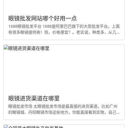
眼镜批发网站哪个好用一点
1688眼镜批发平台 1688是阿里巴巴旗下的大型批发平台。上面
有很多眼镜提供商！但，价格便宜？。老实说，种类多，从几
十块的普通镜框到几百块的 designer 眼镜都有。缺点是要自己
筛选靠谱的商家。最太好选有诚信通和实地认证的店铺 义乌购
眼镜批发 说实话，义乌购是义乌小商品市场的线上平台......不
过呢，哦对，这里的眼镜价格特别实惠，合适小批量拿货？他
们家的太阳镜和时尚镜框款式多！更新快，合适
眼镜进货渠道在哪里
眼镜批发市场 太眼镜批发市场是最直接的进货渠道。比如广州
的眼镜城、丹阳眼镜市场这些地方。你能直接看到实物，自己
选款式和质量，还能现场讨价还价......不过要你有时间跑一趟，
而且要懂一些行内知识才能不被忽悠 厂家直接买 那个，直接联