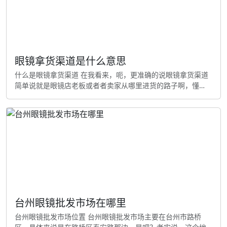
尚
眼镜拿货渠道是什么意思
什么是眼镜拿货渠道 在我看来，呃，更准确的说眼镜拿货渠道
简单说就是眼镜店老板或者者卖家从哪里进货的路子啊，懂
吗？就像我们平时买菜要去菜市场。依我看，不不不，其实是
买衣服要去服装批发市场一样，眼镜店也要从特定的地方买眼
镜产品来卖...... 常见的眼镜拿货渠道包括： 说实话，补充一
句，眼镜批发市场 - 这些地方有很多眼镜批发商罢了。种类齐
全，价格比较便宜 说实话，忘了说，眼镜生产厂家 - 直接从工
厂
台州眼镜批发市场在哪里
台州眼镜批发市场位置 台州眼镜批发市场主要在台州市路桥