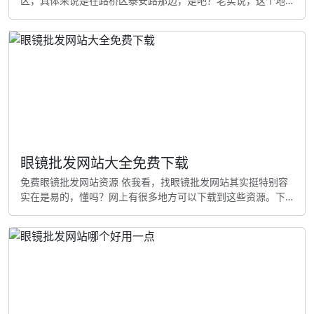
区，具体来说是在路桥区泰安路那边，是吧？老实说，这个地
方是整个华东地区挺大的眼镜集散地。在我看来，不不不，其
实是对了，还有就是，很多做眼镜生意的人都会来这里拿货 要
是你开车去，能直接导航"台州眼镜城"或者者"路桥眼镜市场"都
能找到！老实说，让我想想，市场周围有很多酒店和餐馆，方
便外地来的客商住宿吃饭 这个市场分为真的很棒几个区域，有
专门做镜框的
眼镜批发网站大全免费下载
免费眼镜批发网站资源 依我看，找眼镜批发网站其实挺特别容
实在是易的，懂吗？网上有很多地方可以下载到这些资源。下
面给你介绍几种常用的拿到办法 大型批发平台 像阿里巴巴、慧
聪网这些大平台都有眼镜批发专区，你可以直接在上面搜索"眼
镜批发"就能找到很多提供商。我认为，再就是，补充一句，这
些平台一般都有免费会员，注册后就能看和联系商家！ 专业眼
镜批发网站 眼镜巴巴是专门做眼镜批发的网站，这么说吧，上
面有各种