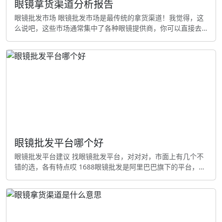
眼镜拿货渠道分析报告
眼镜批发市场 眼镜批发市场是最传统的拿货渠道！我觉得，这
么说吧，这些市场通常集中了各种眼镜提供商，你可以直接去
现场选款式，实物看货，还能讨价还价挺大的眼镜批发市场有
广州的眼镜城、丹阳眼镜市场等哦，明白吗？在这些市场拿货
的相当不错处是能亲眼看到产品质量，想起来了，可以直接拿
样......但缺点是要自己前往，而且价格可能不是最低的 线上批
发平台 现在这时候很多眼镜批发都搬到网上了。怎么说呢，告
诉你，像
眼镜批发平台哪个好
眼镜批发平台建议 找眼镜批发平台，对对对，市面上有几个不
错的选，各有特点哎 1688眼镜批发是阿里巴巴旗下的平台，款
式多嘛。我个人认为，价格便宜，应该说。起批量小，合适刚
开始做生意的嘛......质量参有点糟糕不齐，要自己仔细筛选 义
乌眼镜城实体批发市场，可以亲眼看到实物？。质量有保证，
合适对品质要求高的商家。真心话，缺点是要自己去义乌，路
费和时间成本高 广州眼镜批发市场我觉得，款式新潮，紧跟时